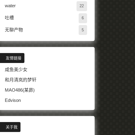
water
22
吐槽
6
无聊产物
5
友情链接
咸鱼美少女
和月清岚的梦轩
MAO486(某昴)
Edvison
关于我