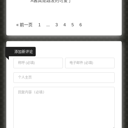
A酱真是越发的可爱了
« 前一页
1
...
3
4
5
6
添加新评论